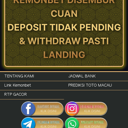
CUAN
DEPOSIT TIDAK PENDING
& WITHDRAW PASTI
LANDING
TENTANG KAMI
JADWAL BANK
Link Kemonbet
PREDIKSI TOTO MACAU
RTP GACOR