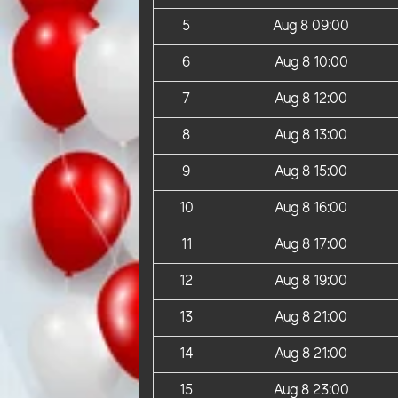
5
Aug 8 09:00
6
Aug 8 10:00
7
Aug 8 12:00
8
Aug 8 13:00
9
Aug 8 15:00
10
Aug 8 16:00
11
Aug 8 17:00
12
Aug 8 19:00
13
Aug 8 21:00
14
Aug 8 21:00
15
Aug 8 23:00